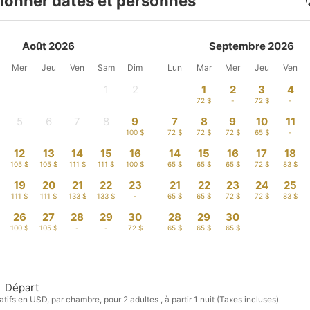
ionner dates et personnes
Août 2026
Septembre 2026
Mer
Jeu
Ven
Sam
Dim
Lun
Mar
Mer
Jeu
Ven
1
2
1
2
3
4
-
-
72 $
-
72 $
-
5
6
7
8
9
7
8
9
10
11
-
-
-
-
100 $
72 $
72 $
72 $
65 $
-
12
13
14
15
16
14
15
16
17
18
105 $
105 $
111 $
111 $
100 $
65 $
65 $
65 $
72 $
83 $
19
20
21
22
23
21
22
23
24
25
111 $
111 $
133 $
133 $
-
65 $
65 $
72 $
72 $
83 $
26
27
28
29
30
28
29
30
100 $
105 $
-
-
72 $
65 $
65 $
65 $
Départ
tifs en USD, par chambre, pour 2 adultes , à partir 1 nuit (Taxes incluses)