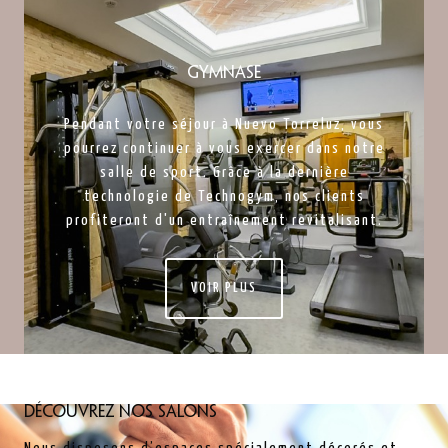
Gymnase
Pendant votre séjour à Nuevo Torreluz, vous
pourrez continuer à vous exercer dans notre
salle de sport. Grâce à la dernière
technologie de Technogym, nos clients
profiteront d'un entraînement revitalisant.
VOIR PLUS
Découvrez nos salons