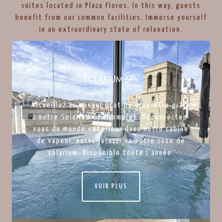
suites located in Plaza Flores. In this way, guests
benefit from our common facilities. Immerse yourself
in an extraordinary state of relaxation.
Solarium-spa
Accueillez un nouvel état de bien-être grâce
à notre Solarium-SPA complet. Déconnectez-
vous du monde extérieur dans notre cabine
de vapeur, notre jacuzzi ou notre zone de
solarium. Disponible toute l'année.
VOIR PLUS