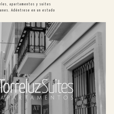
teles, apartamentos y suites
omunes. Adéntrese en un estado
TORRELUZ SUITES
edificio del s.XIX totalmente reformado,
s dispone de 14 apartamentos con detalles
 de su estancia un recuerdo imborrable. Con
ium. Además, podrá disfrutar,en la cercana
los servicios del hotel Nuevo Torreluz, como
ista, desayuno buffet,TABERNA ANDALUZA o
salones de eventos.