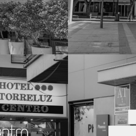
rán un ambiente
Amplios y mode
 de servicios de
las Flores. Pod
TABERNA ANDALUZA
nuestros alojam