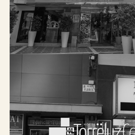
TORRELUZ CENTRO
Nuestras 31 habitaciones le proporciona
tranquilo donde relajarse. Podrá disfrutar
calidad premium, como desayuno buffet, 