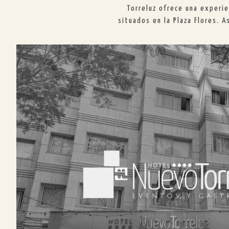
Torreluz ofrece una experie
situados en la Plaza Flores. 
HOTEL NUEVO TORRELUZ
En Hotel Nuevo Torreluz encontrará instala
recientemente reformadas, perfectas para
un día de turismo o negocios. Disponem
salones, gimnasio y solarium-
VER HOTEL