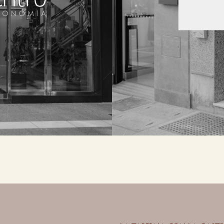
entro ciclista.
buffet, TA