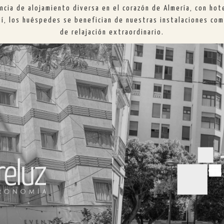
ncia de alojamiento diversa en el corazón de Almería, con ho
Así, los huéspedes se benefician de nuestras instalaciones c
de relajación extraordinario.
Ubicado en un 
Torreluz Suite
ciones modernas y
únicos que harán
 descansar tras
piscina y solar
os de amplios
Plaza Flores,de 
spa.
el centro cicl