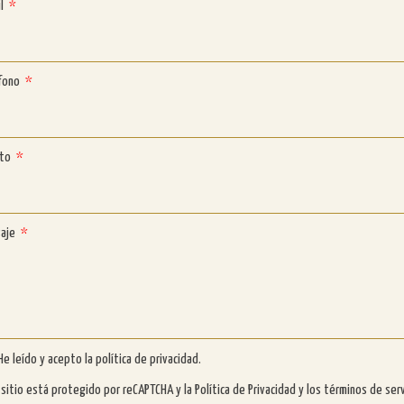
il
fono
nto
saje
He leído y acepto la
política de privacidad
.
 sitio está protegido por reCAPTCHA y la
Política de Privacidad
y
los términos de serv