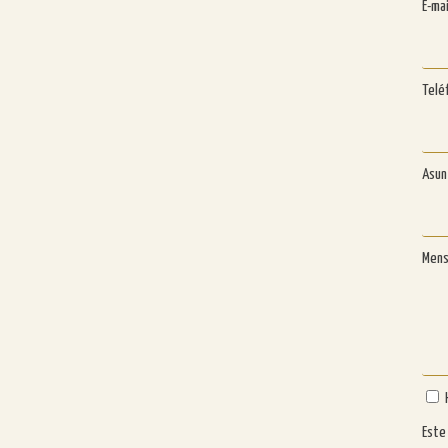
E-ma
Telé
Asu
Men
Este