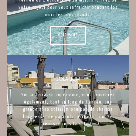
fermée du 1 octobre au 29 mars. Profitez de
votre séjour pour vous rafraîchir pendant les
mois les plus chauds.
VOIR PLUS
Solarium
Sur la terrasse supérieure, vous trouverez
également, tout au long de l'année, une
grande zone solarium équipée de chaises
longues et de parasols, parfaite pour se
reposer sous le soleil.