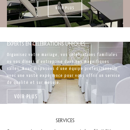
VOIR PLUS
Experts en célébrations uniques
Organisez votre mariage, vos célébrations familiales
ou vos dîners d’entreprise dans nos magnifiques
salles. Nous disposons d’une équipe professionnelle
avec une vaste expérience pour vous offrir un service
de qualité et sur mesure.
VOIR PLUS
Services