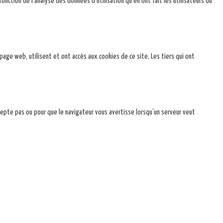
onction de l’analyse des données d’utilisation qu’en ont fait les utilisateurs du
 page web, utilisent et ont accès aux cookies de ce site. Les tiers qui ont
ccepte pas ou pour que le navigateur vous avertisse lorsqu’un serveur veut