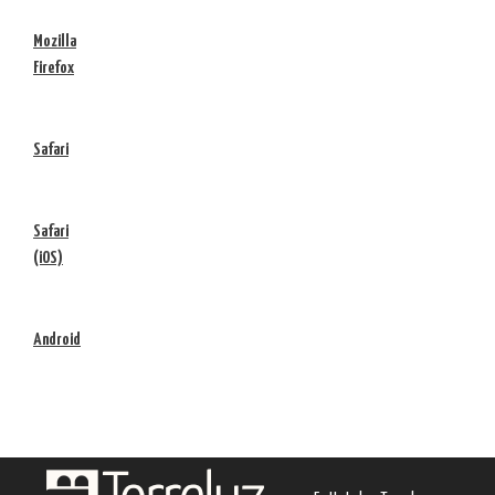
Mozilla
Firefox
Safari
Safari
(iOS)
Android