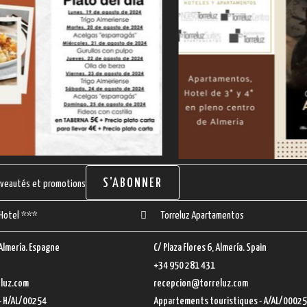
S'ABONNER
ouveautés et promotions
 Hotel ***
Torreluz Apartamentos
. Almería. Espagne
C/ Plaza Flores 6, Almería. Spain
+34 950 281 431
luz.com
recepcion@torreluz.com
- H/AL/00254
Appartements touristiques - A/AL/00025