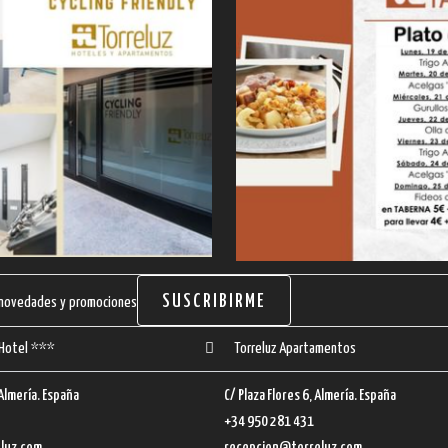
SUSCRIBIRME
s novedades y promociones
 Hotel ***
Torreluz Apartamentos
 Almería. España
C/ Plaza Flores 6, Almería. España
+34 950 281 431
luz.com
recepcion@torreluz.com