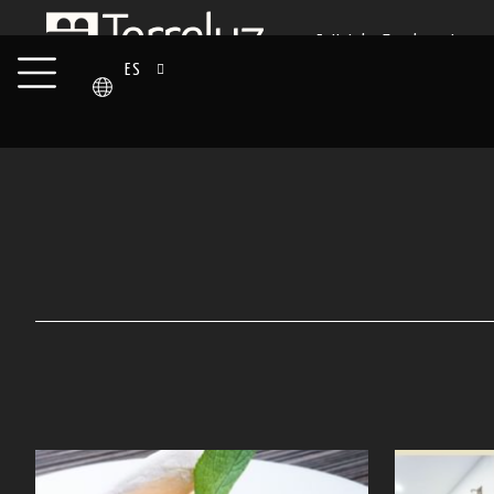
En Hoteles Torreluz, estamos 
enorgullece contar con las certi
ES
medio ambiente. Estas cert