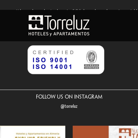
comprometidos con la excelencia y la sostenibilidad en cada uno de nuestros establ
ficaciones ISO 9001 e ISO 14001, que acreditan nuestro compromiso con la calidad en l
ificaciones reflejan nuestro esfuerzo continuo por ofrecerle una estancia excepcion
minimizamos nuestro impacto ambiental.
Follow us on Instagram
@torreluz